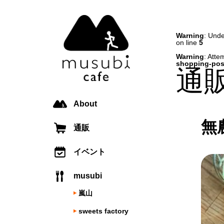
Warning
: Unde
on line
5
Warning
: Atte
shopping-pos
通
About
無
通販
イベント
musubi
嵐山
sweets factory