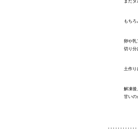
またタ
もちろ
卵や乳
切り分
土作り
解凍後
甘いの