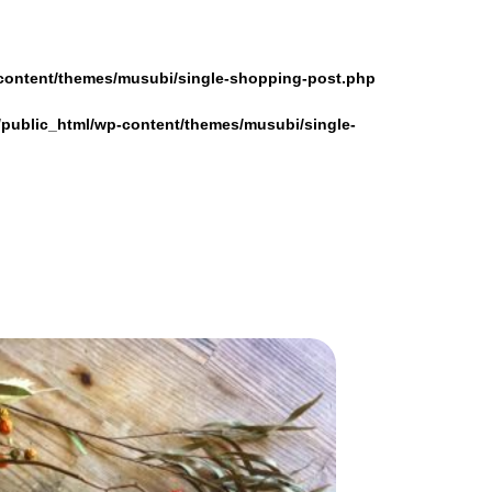
content/themes/musubi/single-shopping-post.php
/public_html/wp-content/themes/musubi/single-