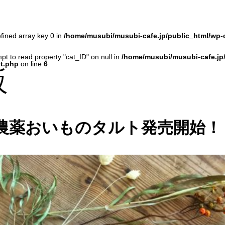
fined array key 0 in
/home/musubi/musubi-cafe.jp/public_html/wp-
mpt to read property "cat_ID" on null in
/home/musubi/musubi-cafe.jp
t.php
on line
6
販
農薬おいものタルト発売開始！