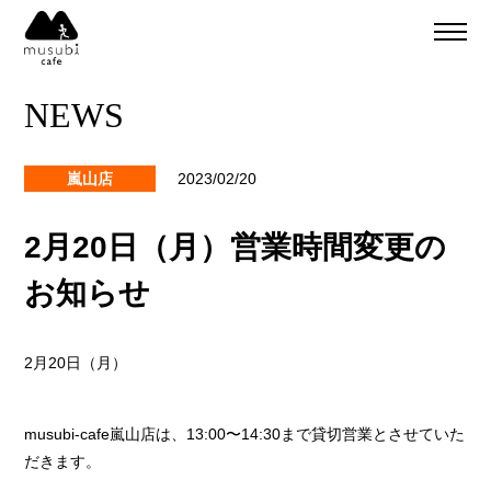
About
ご予約
NEWS
食事のご予約
通販
ご予約＆リクエスト
嵐山店
2023/02/20
イベント
Company
2月20日（月）営業時間変更の
musubi
Recruit
お知らせ
嵐山
sweets factory
2月20日（月）
musubi-cafe嵐山店は、13:00〜14:30まで貸切営業とさせていた
だきます。