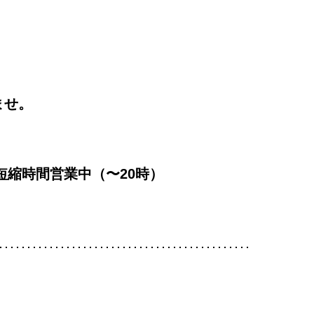
ませ。
め短縮時間営業中（〜20時）