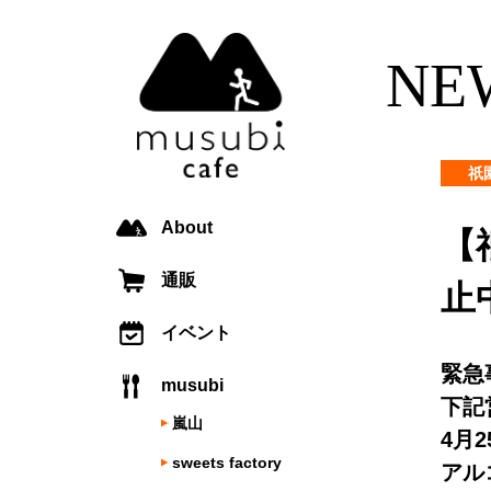
NE
祇
About
【
通販
止
イベント
緊急
musubi
下記
嵐山
4月
sweets factory
アル