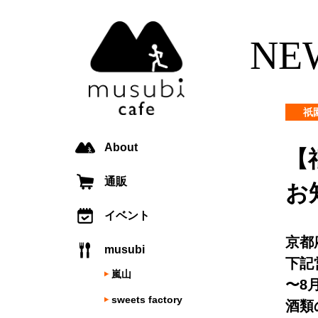
NE
祇
About
【
通販
お
イベント
京都
musubi
下記
嵐山
〜8
sweets factory
酒類