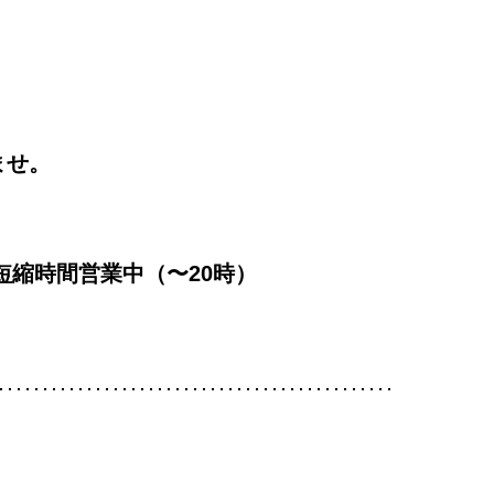
ませ。
め短縮時間営業中（〜20時）