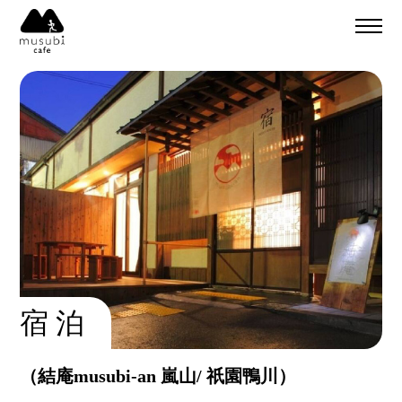
About
ご予約
食事のご予約
通販
ご予約＆リクエスト
イベント
Company
musubi
Recruit
嵐山
sweets factory
宿 泊
（結庵musubi-an 嵐山/ 祇園鴨川）