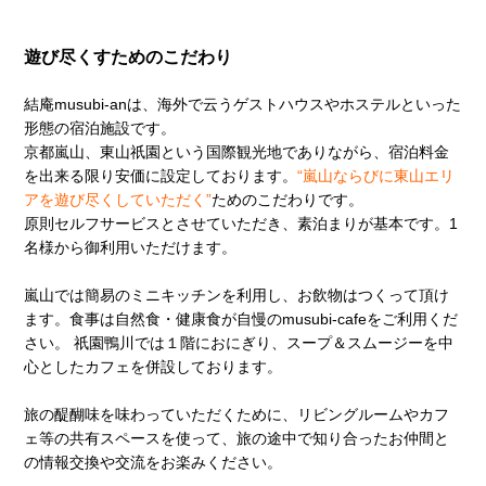
遊び尽くすためのこだわり
結庵musubi-anは、海外で云うゲストハウスやホステルといった
形態の宿泊施設です。
京都嵐山、東山祇園という国際観光地でありながら、宿泊料金
を出来る限り安価に設定しております。
“嵐山ならびに東山エリ
アを遊び尽くしていただく”
ためのこだわりです。
原則セルフサービスとさせていただき、素泊まりが基本です。1
名様から御利用いただけます。
嵐山では簡易のミニキッチンを利用し、お飲物はつくって頂け
ます。食事は自然食・健康食が自慢のmusubi-cafeをご利用くだ
さい。 祇園鴨川では１階におにぎり、スープ＆スムージーを中
心としたカフェを併設しております。
旅の醍醐味を味わっていただくために、リビングルームやカフ
ェ等の共有スペースを使って、旅の途中で知り合ったお仲間と
の情報交換や交流をお楽みください。