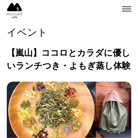
About
ご予約
イベント
食事のご予約
通販
ご予約＆リクエスト
【嵐山】ココロとカラダに優し
イベント
Company
いランチつき・よもぎ蒸し体験
musubi
Recruit
嵐山
sweets factory