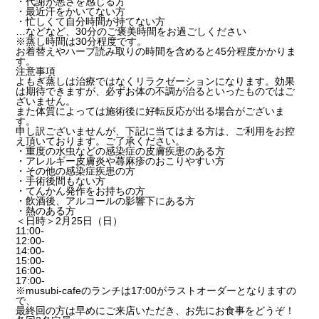
・代謝が悪さを感じる方
・最近汗をかいてない方
・忙しくて自分時間が持てない方
…などなど、30分のご褒美時間をお過ごしください
※蒸し時間は30分程度です。
お着替えやハーブ読み取りの時間を含めると45分程度かかりま
す。
注意事項
よもぎ蒸しは治療ではなくリラクゼーションになります。効果
は期待できますが、必ずお体の不調が治るといったものではご
ざいません。
また体質によっては施術後に好転反応が出る場合がございま
す。
申し訳ございませんが、下記に当てはまる方は、ご利用をお控
え頂いております。ご了承ください。
・重度の水虫などの感染症の皮膚疾患のある方
・アレルギー皮膚炎や蕁麻疹のおこりやすい方
・その他の感染症疾患の方
・手術後間もない方
・てんかん発作をお持ちの方
・飲酒後、アルコールの影響下にある方
・熱のある方
＜日時＞2月25日（日）
11:00-
12:00-
14:00-
15:00-
16:00-
17:00-
※musubi-cafeのランチは17:00がラストオーダーとなりますの
で、
最終回の方は早めにご来店いただき、お先にお食事をどうぞ！