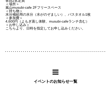
各回2名定員
＜場所＞
嵐山musubi-cafe 2Fフリースペース
＜持ち物＞
水分補給用の水分（水がのぞましい）、バスタオル1枚
＜参加費＞
4,600円（よもぎ蒸し体験、musubi-cafeランチ含む）
＜お申し込み＞
こちら
より、日時を指定してお申し込みください。
イベントのお知らせ一覧