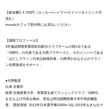
【参加費】4,700円（ロッカー•シャワー•スイーツ＆ドリンク代
含む）
musubiカフェで受付時にお支払いください
【講師プロフィール】
3年連続関西実業団対抗駅伝クラブチームの部1位である
「OBRS」の代表である大西ブラザーズと、そのメンバーである
「はだしマラソン日本記録保持者」の西澤がみなさんのマラソ
ン目標達成をサポート。
●大西毅彦
出身:京都市
経歴:京都産業大学、実業団を経てランニングクラブ「OBRS」
を立ち上げ代表を務め、現在は明治国際医療大学中長距離監
督。 競技実績: 2012年日本選手権1500m 5位 2015年おきなわマ