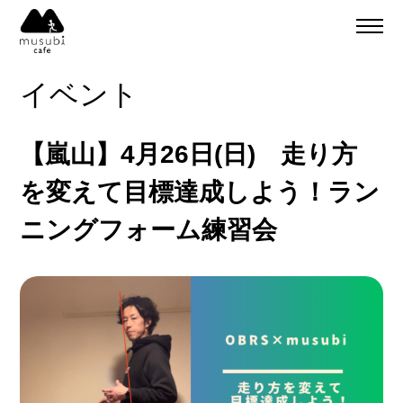
About
ご予約
イベント
食事のご予約
通販
ご予約＆リクエスト
【嵐山】4月26日(日) 走り方
イベント
Company
を変えて目標達成しよう！ラン
musubi
ニングフォーム練習会
Recruit
嵐山
sweets factory