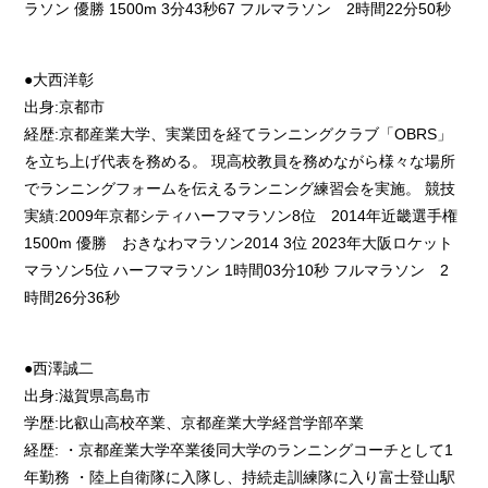
ラソン 優勝 1500m 3分43秒67 フルマラソン 2時間22分50秒
●大西洋彰
出身:京都市
経歴:京都産業大学、実業団を経てランニングクラブ「OBRS」
を立ち上げ代表を務める。 現高校教員を務めながら様々な場所
でランニングフォームを伝えるランニング練習会を実施。 競技
実績:2009年京都シティハーフマラソン8位 2014年近畿選手権
1500m 優勝 おきなわマラソン2014 3位 2023年大阪ロケット
マラソン5位 ハーフマラソン 1時間03分10秒 フルマラソン 2
時間26分36秒
●西澤誠二
出身:滋賀県高島市
学歴:比叡山高校卒業、京都産業大学経営学部卒業
経歴: ・京都産業大学卒業後同大学のランニングコーチとして1
年勤務 ・陸上自衛隊に入隊し、持続走訓練隊に入り富士登山駅