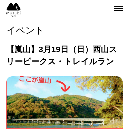
About
ご予約
イベント
食事のご予約
通販
ご予約＆リクエスト
【嵐山】3月19日（日）西山ス
イベント
Company
リーピークス・トレイルラン
musubi
Recruit
嵐山
sweets factory