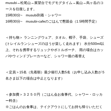
musubi→松尾山→展望台でモグモグタイム→嵐山→烏ヶ岳のコ
ースを往復します。
15時30分~ musubi到着・シャワー
16時30分~ musubi-cafeのごはんで懇親会（1.5時間予定）
＜持ち物＞ ランニングウェア、タオル、帽子、手袋、シューズ
(トレイルランシューズのほうが楽しく走れます） 水分500ml以
上、それを携帯するリュックやボトルポーチ、 雨の場合はカッ
パやウィンドブレーカーなど、シャワー後の着替え
＜定員＞15名（先着順）最少催行人数5名（お申し込み人数が５
名さま以下の場合は中止となります）
＜参加費＞３２５０円（ごはん会お食事代、シャワー・ロッカ
ー料含）
※ごはんのお食事は、テイクアウトにしてお持ち帰りいただく