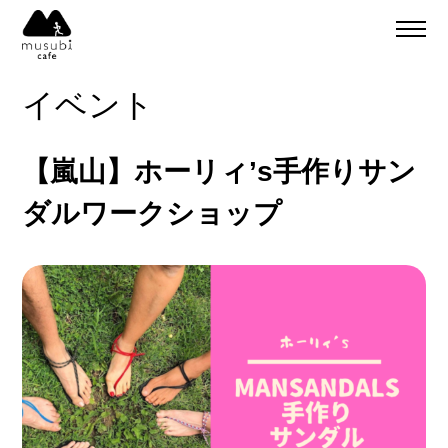
About
ご予約
イベント
食事のご予約
通販
ご予約＆リクエスト
【嵐山】ホーリィ’s手作りサン
イベント
Company
ダルワークショップ
musubi
Recruit
嵐山
sweets factory