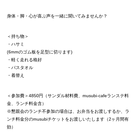
身体・脚・心が喜ぶ声を一緒に聞いてみませんか？
＜持ち物＞
・ハサミ
(6mmのゴム板を足型に切ります)
・軽く走れる格好
・バスタオル
・着替え
＜参加費＞4850円（サンダル材料費、musubi-cafeランステ料
金、ランチ料金含）
※懇親会のランチ不参加の場合は、お弁当をお渡しするか、ラ
ンチ料金分のmusubiチケットをお渡しいたします（2ヶ月間有
効）