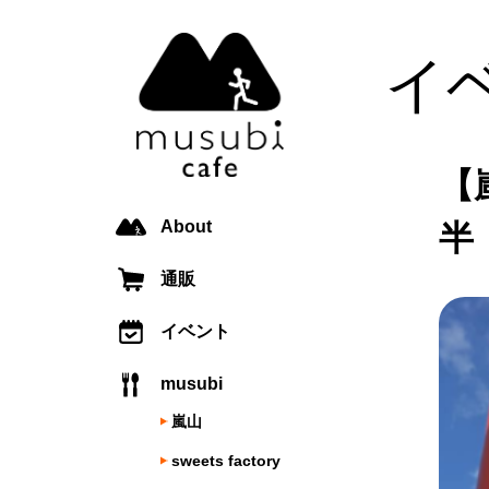
イ
【
About
半
通販
イベント
musubi
嵐山
sweets factory