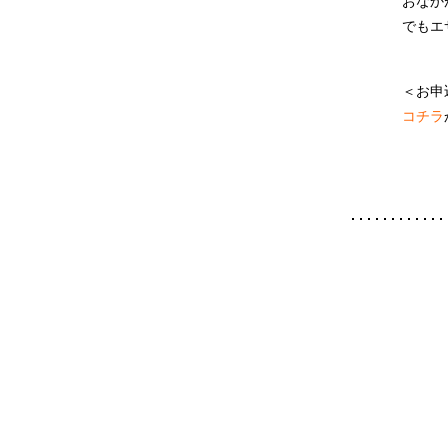
おなか
でもエ
＜お申
コチラ