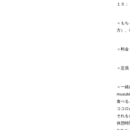
１５：
＜もち
方）、
＜料金
＜定員
＜一緒
mus
食べる
ココロ
それを
休憩時