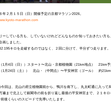
６年２月１５日（日）開催予定の京都マラソン2026。
/www.kyoto-marathon.com
リーしている方も、していないけれどどんなものか知っておきたい方も
企画しました。
42.195キロを走破するのではなく、２回に分けて、半分ずつ走ります。
（1月4日（日））スタート〜北山・京都植物園（21km地点） 21km予
（1月24日（土）） 北山・（中間点）〜平安神宮（ゴール） 約21k
の今回は、北山の府立植物園前から、鴨川を南下し、丸太町通に入って
万遍まで北上して銀閣寺の前を折り返し最後の平安神宮まで、２１キロ
7分前後くらいのスピードで先導いたします。