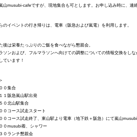
嵐山musubi-cafeですが、現地集合も可とします。お申し込み時に
らのイベントの行き帰りは、電車（阪急および嵐電）を利用します。
た後は栄養たっぷりのご飯を食べながら懇親会。
ラソンおよび、フルマラソンへ向けての調整についての情報交換をしな
しています！
＞
００集合
１１阪急嵐山駅出発
５０北山駅集合
００コース試走スタート
００コース試走終了、東山駅より電車（地下鉄＋阪急）にて嵐山musub
００musubi着、シャワー
３０ランチ懇親会