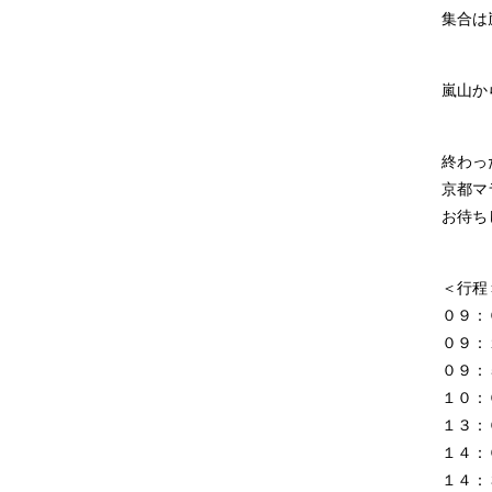
集合は
嵐山か
終わっ
京都マ
お待ち
＜行程
０９：
０９：
０９：
１０：
１３：
１４：
１４：