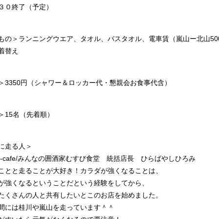
３０終了（予定）
もの＞ランニングウエア、タオル、バスタオル、電車賃（嵐山ー北山50
着替え
＞3350円（シャワー＆ロッカー代・懇親会お食事代含）
＞15名（先着順）
に走る人＞
ubi-cafe/みんなの囲酒家むすび食堂 統括店長 ひらばやしひろみ
ことと走ることが大好き！カラダが強くなることは、
が強くなるということだという経験をしてから、
たくさんの人と共有したいとこのお店を始めました。
間には桂川や嵐山を走っています＾＾