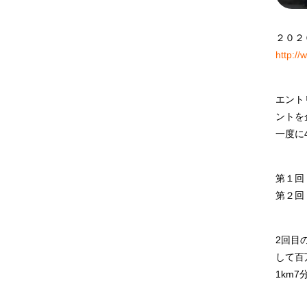
２０２
http:/
エント
ントを
一度に
第１回
第２回
2回目
して百
1km