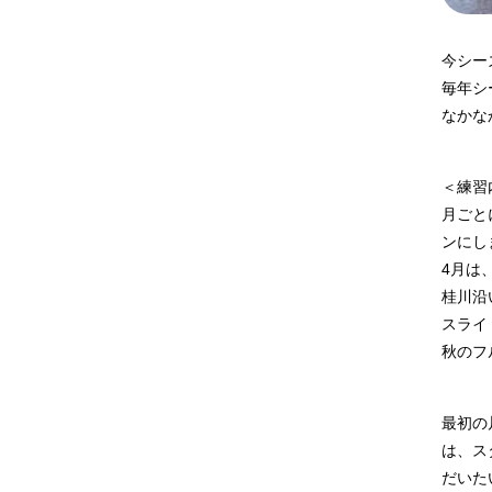
今シー
毎年シ
なかな
＜練習
月ごと
ンにし
4月は
桂川沿
スライ
秋のフ
最初の
は、ス
だいた