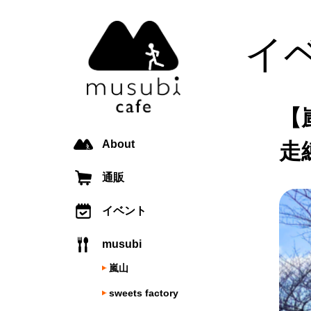
イ
【
About
走
通販
イベント
musubi
嵐山
sweets factory