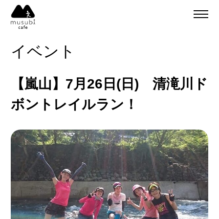
About
ご予約
イベント
食事のご予約
通販
ご予約＆リクエスト
【嵐山】7月26日(日) 清滝川ド
イベント
Company
ボントレイルラン！
musubi
Recruit
嵐山
sweets factory