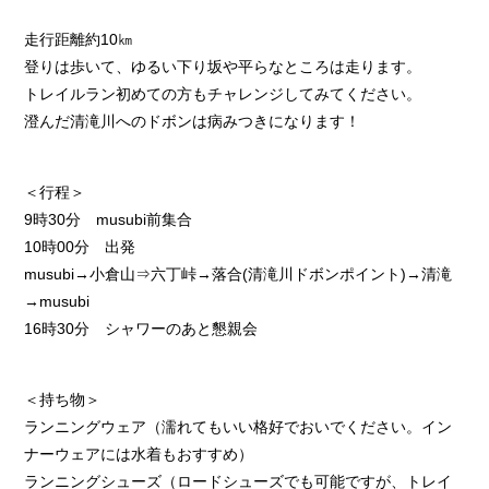
走行距離約10㎞
登りは歩いて、ゆるい下り坂や平らなところは走ります。
トレイルラン初めての方もチャレンジしてみてください。
澄んだ清滝川へのドボンは病みつきになります！
＜行程＞
9時30分 musubi前集合
10時00分 出発
musubi→小倉山⇒六丁峠→落合(清滝川ドボンポイント)→清滝
→musubi
16時30分 シャワーのあと懇親会
＜持ち物＞
ランニングウェア（濡れてもいい格好でおいでください。イン
ナーウェアには水着もおすすめ）
ランニングシューズ（ロードシューズでも可能ですが、トレイ