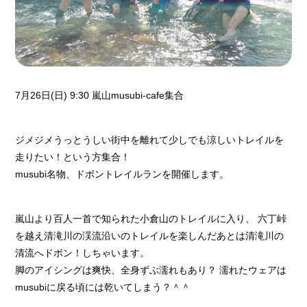
7月26日(日) 9:30 嵐山musubi-cafe集合
ジメジメうっとうしい街中を離れて少しでも涼しいトレイルを
走りたい！という方集合！
musubi名物、ドボントレイルランを開催します。
嵐山より百人一首で知られた小倉山のトレイルに入り、 六丁峠
を越え清滝川の渓流沿いのトレイルを楽しんだあとは清滝川の
清流へドボン！しちゃいます。
脚のアイシングは爽快、全身ずぶ濡れもあり？ 濡れたウェアは
musubiに戻る頃には乾いてしまう？＾＾