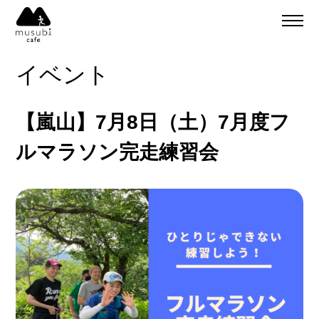
About
ご予約
イベント
食事のご予約
通販
ご予約＆リクエスト
【嵐山】7月8日（土）7月度フ
イベント
Company
ルマラソン完走練習会
musubi
Recruit
嵐山
sweets factory