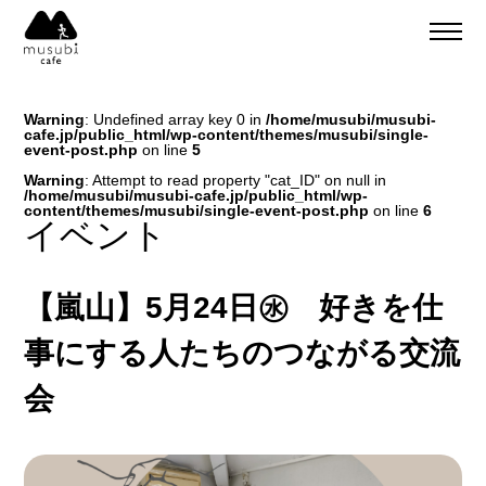
About
ご予約
Warning
: Undefined array key 0 in
/home/musubi/musubi-
食事のご予約
cafe.jp/public_html/wp-content/themes/musubi/single-
通販
event-post.php
on line
5
ご予約＆リクエスト
Warning
: Attempt to read property "cat_ID" on null in
/home/musubi/musubi-cafe.jp/public_html/wp-
イベント
content/themes/musubi/single-event-post.php
on line
6
Company
イベント
musubi
Recruit
嵐山
【嵐山】5月24日㊌ 好きを仕
sweets factory
事にする人たちのつながる交流
会