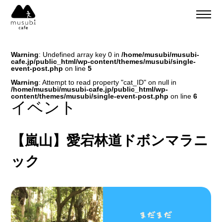
About
ご予約
Warning
: Undefined array key 0 in
/home/musubi/musubi-
食事のご予約
cafe.jp/public_html/wp-content/themes/musubi/single-
通販
event-post.php
on line
5
ご予約＆リクエスト
Warning
: Attempt to read property "cat_ID" on null in
/home/musubi/musubi-cafe.jp/public_html/wp-
イベント
content/themes/musubi/single-event-post.php
on line
6
Company
イベント
musubi
Recruit
嵐山
【嵐山】愛宕林道ドボンマラニ
sweets factory
ック