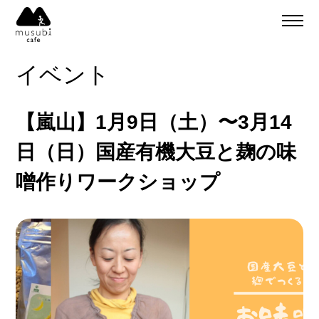
About
ご予約
イベント
食事のご予約
通販
ご予約＆リクエスト
【嵐山】1月9日（土）〜3月14
イベント
Company
日（日）国産有機大豆と麹の味
musubi
噌作りワークショップ
Recruit
嵐山
sweets factory