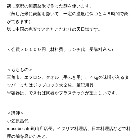
麹…京都の無農薬米で作った麹を使います。
（蒸した米に麹菌を撒いて、一定の温度に保つと４８時間で麹
ができます）
塩…中国の恵安でとれたこだわりの天日塩です。
＜会費＞５１００円（材料費、ランチ代、受講料込み）
＜もちもの＞
三角巾、エプロン、タオル（手ふき用）、４kgの味噌が入るタ
ッパーまたはジップロック大２枚、筆記用具
※容器は、できれば陶器かプラスチックが望ましいです。
＜講師＞
小笠原昌代
musubi cafe嵐山店店長。イタリア料理店、日本料理店などで料
理の腕を磨いたあと、