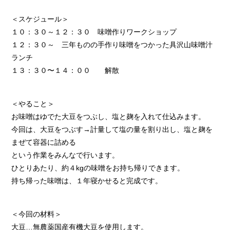
＜スケジュール＞
１０：３０～１２：３０ 味噌作りワークショップ
１２：３０～ 三年ものの手作り味噌をつかった具沢山味噌汁
ランチ
１３：３０〜１４：００ 解散
＜やること＞
お味噌はゆでた大豆をつぶし、塩と麹を入れて仕込みます。
今回は、大豆をつぶす→計量して塩の量を割り出し、塩と麹を
まぜて容器に詰める
という作業をみんなで行います。
ひとりあたり、約４kgの味噌をお持ち帰りできます。
持ち帰った味噌は、１年寝かせると完成です。
＜今回の材料＞
大豆…無農薬国産有機大豆を使用します。