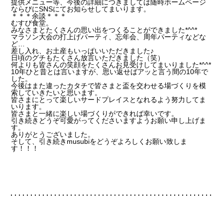
提供メニュー等、今後の詳細につきましては随時ホームページ
ならびにSNSにてお知らせしてまいります。
＊＊＊余談＊＊＊
むすび食堂。
みなさまとたくさんの思い出をつくることができました*^^*
マラソン大会の打上げパーティ、忘年会、周年パーティなどな
ど…
差し入れ、お土産もいっぱいいただきました♪
日頃のグチもたくさん放言いただきました（笑）
何よりも皆さんの笑顔をたくさんお見受けしてまいりました*^^*
10年ひと昔とは言いますが、思い返せばアッと言う間の10年で
した。
今後はまた違ったカタチで皆さまと盃を交わせる場づくりを模
索していきたいと思います。
皆さまにとって楽しいサードプレイスとなれるよう努力してま
いります。
皆さまと一緒に楽しい場づくりができれば幸いです。
引き続きどうぞ可愛がってくださいますようお願い申し上げま
す。
ありがとうございました。
そして、引き続きmusubiをどうぞよろしくお願い致しま
す！！！