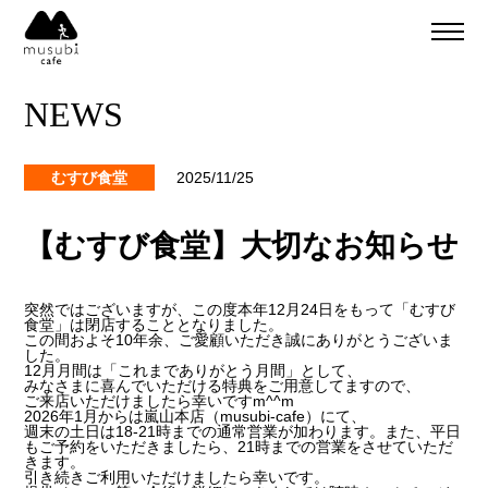
About
ご予約
NEWS
食事のご予約
通販
ご予約＆リクエスト
むすび食堂
2025/11/25
イベント
Company
【むすび食堂】大切なお知らせ
musubi
Recruit
嵐山
突然ではございますが、この度本年12月24日をもって「むすび
食堂」は閉店することとなりました。
sweets factory
この間およそ10年余、ご愛顧いただき誠にありがとうございま
した。
12月月間は「これまでありがとう月間」として、
みなさまに喜んでいただける特典をご用意してますので、
ご来店いただけましたら幸いですm^^m
2026年1月からは嵐山本店（musubi-cafe）にて、
週末の土日は18-21時までの通常営業が加わります。また、平日
もご予約をいただきましたら、21時までの営業をさせていただ
きます。
引き続きご利用いただけましたら幸いです。